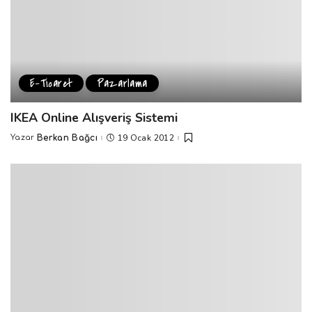
E-Ticaret
Pazarlama
IKEA Online Alışveriş Sistemi
19 Ocak 2012
Yazar
Berkan Bağcı
Posted
by