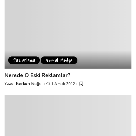
Pazarlama
Sosyal Medya
Nerede O Eski Reklamlar?
1 Aralık 2012
Yazar
Berkan Bağcı
Posted
by