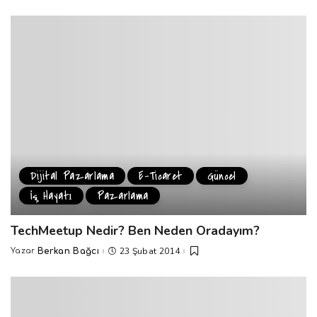
by
Dijital Pazarlama
E-Ticaret
Güncel
İş Hayatı
Pazarlama
TechMeetup Nedir? Ben Neden Oradayım?
23 Şubat 2014
Yazar
Berkan Bağcı
Posted
by