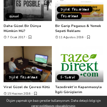
Dijital Pazarlama
Güncel
Pazarlama
Daha Güzel Bir Dünya
Bir Garip Pegasus & Yemek
Mümkün Mü?
Sepeti Reklamı
7 Ocak 2017
11 Ağustos 2016
Dijital Pazarlama
E-Ticaret
Viral Güzel de Çevresi Kötü
Tazedirekt’in Kapanmasıyla
İlgili Görüşlerim
15 Haziran 2016
18 Şubat 2016
Ölçüm yapmak için bazı çerezler kullanıyorum. Daha detaylı bilgi için
çerez politikasını
okuyabilirsiniz.