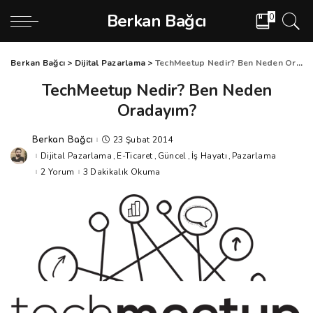
Berkan Bağcı
0
Berkan Bağcı
>
Dijital Pazarlama
>
TechMeetup Nedir? Ben Neden Oradayım?
TechMeetup Nedir? Ben Neden
Oradayım?
23 Şubat 2014
Berkan Bağcı
Posted
by
Dijital Pazarlama
E-Ticaret
Güncel
İş Hayatı
Pazarlama
2 Yorum
3 Dakikalık Okuma