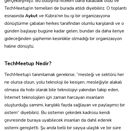
gerçekleşmişti. Bu buluşma nitekim daha kalabalık oldu ve
TechMeetup’ın temelleri de burada atıldı diyebiliriz. O toplantı
esnasında
Aykut
ve Kübra’nın bu işi bir organizasyona
dönüştürme çabaları herkes tarafından olumlu karşılandı ve o
günden başlayıp bugüne kadar gelen, bundan da daha ileriye
gideceğinden şüphemin kesinlikle olmadığı bir organizasyon
haline dönüştü.
TechMeetup Nedir?
TechMeetup’ı tanımlamak gerekirse, “mesleği ve sektörü her
ne olursa olsun, yolu teknoloji ile kesişen, mesleğiyle alakalı
olmasa da hobi olarak bile teknolojiyi yakından takip eden,
İnternet teknolojileri için zaman harcayan insanların
oluşturduğu samimi, karşılıklı fayda sağlayan ve paylaşımcı bir
sistem” diyebiliriz. Bu sistemin çekirdek kadrosu kendi
çevresinde buraya uyabilecek insanları da dahil ederek
sistemi genişletti. Şu anda belli bir sayıya ulaştık ve bir süre