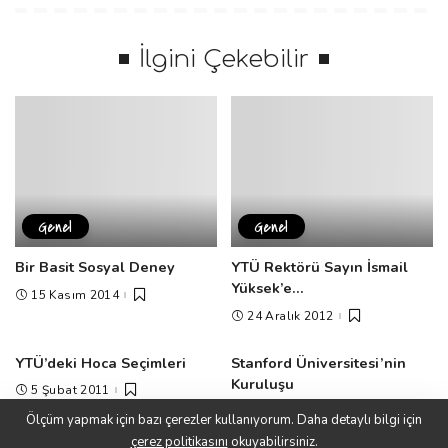
İlgini Çekebilir
Genel
Genel
Bir Basit Sosyal Deney
YTÜ Rektörü Sayın İsmail
Yüksek’e…
15 Kasım 2014
24 Aralık 2012
YTÜ’deki Hoca Seçimleri
Stanford Üniversitesi’nin
Kuruluşu
5 Şubat 2011
30 Ekim 2010
Ölçüm yapmak için bazı çerezler kullanıyorum. Daha detaylı bilgi için
çerez politikasını
okuyabilirsiniz.