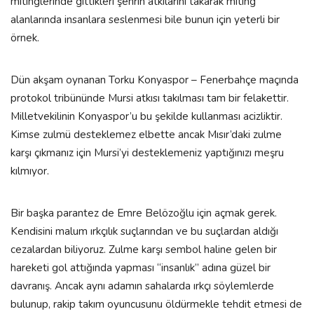
mitinglerinde gittikleri şehrin atkılarını takarak miting
alanlarında insanlara seslenmesi bile bunun için yeterli bir
örnek.
Dün akşam oynanan Torku Konyaspor – Fenerbahçe maçında
protokol tribününde Mursi atkısı takılması tam bir felakettir.
Milletvekilinin Konyaspor’u bu şekilde kullanması acizliktir.
Kimse zulmü desteklemez elbette ancak Mısır’daki zulme
karşı çıkmanız için Mursi’yi desteklemeniz yaptığınızı meşru
kılmıyor.
Bir başka parantez de Emre Belözoğlu için açmak gerek.
Kendisini malum ırkçılık suçlarından ve bu suçlardan aldığı
cezalardan biliyoruz. Zulme karşı sembol haline gelen bir
hareketi gol attığında yapması “insanlık” adına güzel bir
davranış. Ancak aynı adamın sahalarda ırkçı söylemlerde
bulunup, rakip takım oyuncusunu öldürmekle tehdit etmesi de