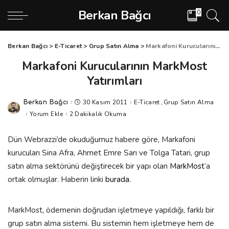
Berkan Bağcı
0
Berkan Bağcı
>
E-Ticaret
>
Grup Satın Alma
>
Markafoni Kurucularının MarkMost Yatırımları
Markafoni Kurucularının MarkMost
Yatırımları
30 Kasım 2011
E-Ticaret
Grup Satın Alma
Berkan Bağcı
Posted
by
Yorum Ekle
2 Dakikalık Okuma
Dün Webrazzi’de okuduğumuz habere göre, Markafoni
kurucuları Sina Afra, Ahmet Emre Sarı ve Tolga Tatari, grup
satın alma sektörünü değiştirecek bir yapı olan
MarkMost
‘a
ortak olmuşlar. Haberin linki
burada
.
MarkMost, ödemenin doğrudan işletmeye yapıldığı, farklı bir
grup satın alma sistemi. Bu sistemin hem işletmeye hem de