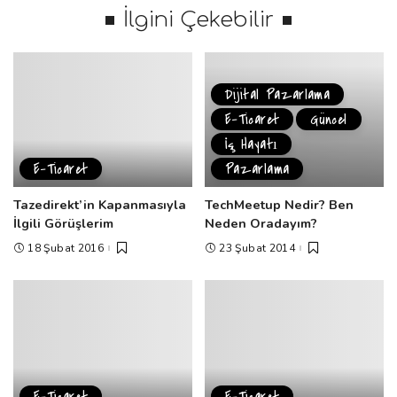
İlgini Çekebilir
Dijital Pazarlama
E-Ticaret
Güncel
İş Hayatı
E-Ticaret
Pazarlama
Tazedirekt’in Kapanmasıyla
TechMeetup Nedir? Ben
İlgili Görüşlerim
Neden Oradayım?
18 Şubat 2016
23 Şubat 2014
E-Ticaret
E-Ticaret