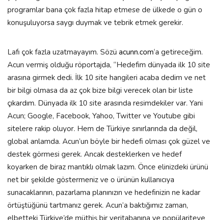
programlar bana çok fazla hitap etmese de ülkede o gün o
konuşuluyorsa saygı duymak ve tebrik etmek gerekir.
Lafı çok fazla uzatmayayım. Sözü
acunn.com
‘a getireceğim.
Acun vermiş olduğu röportajda, “Hedefim dünyada ilk 10 site
arasına girmek dedi. İlk 10 site hangileri acaba dedim ve net
bir bilgi olmasa da az çok bize bilgi verecek olan bir liste
çıkardım. Dünyada ilk 10 site arasında resimdekiler var. Yani
Acun; Google, Facebook, Yahoo, Twitter ve Youtube gibi
sitelere rakip oluyor. Hem de Türkiye sınırlarında da değil,
global anlamda. Acun’un böyle bir hedefi olması çok güzel ve
destek görmesi gerek. Ancak desteklerken ve hedef
koyarken de biraz mantıklı olmak lazım. Önce elinizdeki ürünü
net bir şekilde göstermeniz ve o ürünün kullanıcıya
sunacaklarının, pazarlama planınızın ve hedefinizin ne kadar
örtüştüğünü tartmanız gerek. Acun’a baktığımız zaman,
elbetteki Türkiye’de müthiş bir veritabanına ve popülariteye