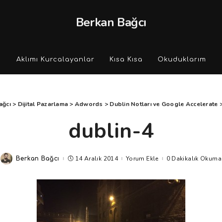
Berkan Bağcı
Aklımı Kurcalayanlar
Kısa Kısa
Okuduklarım
ağcı
>
Dijital Pazarlama
>
Adwords
>
Dublin Notları ve Google Accelerate
dublin-4
14 Aralık 2014
Yorum Ekle
0 Dakikalık Okuma
Berkan Bağcı
Posted
by