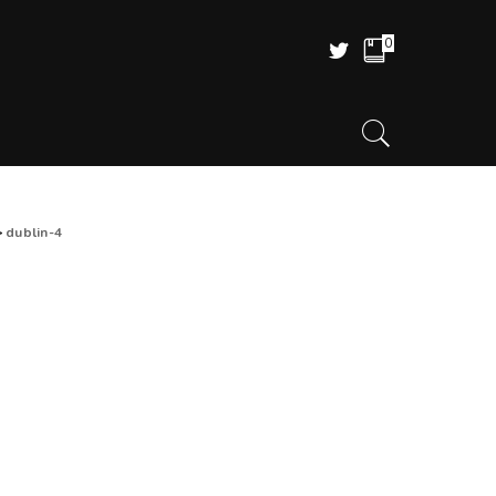
0
>
dublin-4